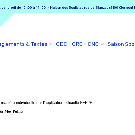
vendredi de 10h00 à 14h00 - Maison des Boulistes rue de Blanzat 63100 Clermont 
èglements & Textes
CDC - CRC - CNC
Saison Spo
nière individuelle sur l'application officielle FFPJP.
𝐬 𝐏𝐨𝐢𝐧𝐭𝐬