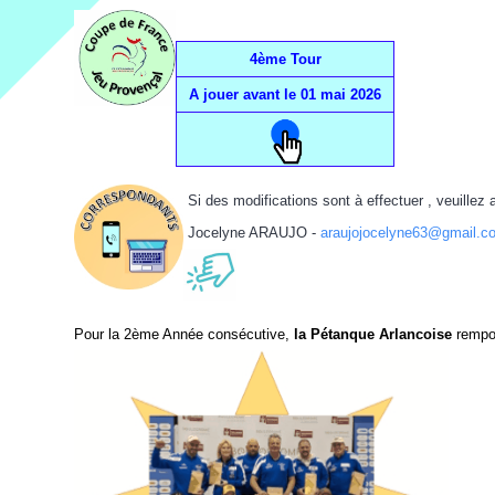
2024
4ème tour CDF Jeu Provençal
Prévention violences dans le sport
Arbitre
Réunion du 10 novembre 2023
Triplettes Mixtes
4ème Tour
Assemblée générale 2024
A jouer avant le 01 mai 2026
Contrat d'engagement républicain
Concours
Réunion du 1er décembre 2023
Triplettes Promotion
Divers
Assemblée Générale 2023
Triplettes Vétérans
Si des modifications sont à effectuer , veuillez
Triplettes Jeu Provençal
Jocelyne ARAUJO -
araujojocelyne63@gmail.c
Pour la 2ème Année consécutive,
la Pétanque Arlancoise
rempo