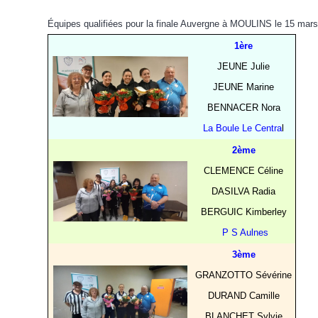
Équipes qualifiées pour la finale Auvergne à MOULINS le 15 mars
1ère
JEUNE Julie
JEUNE Marine
BENNACER Nora
La Boule Le Centra
l
2ème
CLEMENCE Céline
DASILVA Radia
BERGUIC Kimberley
P S Aulnes
3ème
GRANZOTTO Sévérine
DURAND Camille
BLANCHET Sylvie