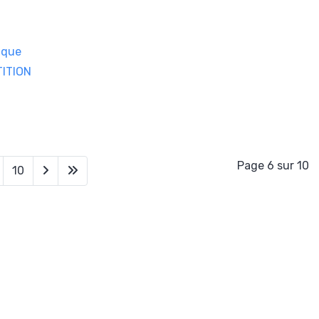
nque
TITION
Page 6 sur 10
10