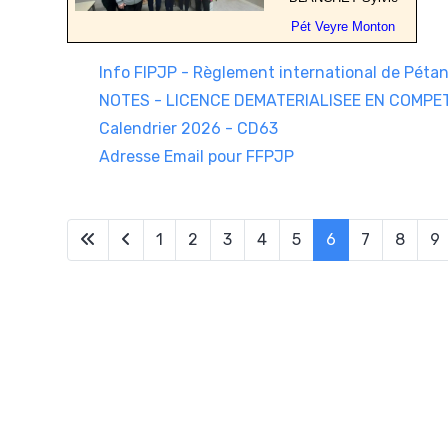
Pét Veyre Monton
Info FIPJP - Règlement international de Péta
NOTES - LICENCE DEMATERIALISEE EN COMPE
Calendrier 2026 - CD63
Adresse Email pour FFPJP
1
2
3
4
5
6
7
8
9