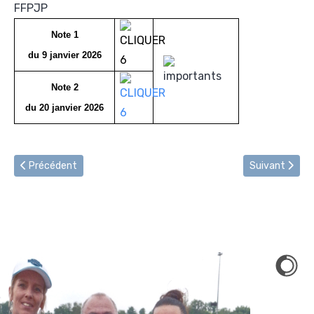
Note 1
du 9 janvier 2026
Note 2
du 20 janvier 2026
Article précédent : Info FIPJP - Règlement international de Pét
Article suivan
Précédent
Suivant