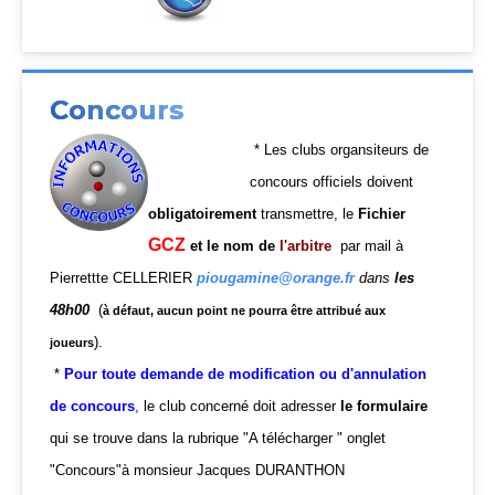
Concours
*
Les clubs organsiteurs de
concours officiels doivent
obligatoirement
transmettre, le
Fichier
GCZ
et
le nom de
l'arbitre
par mail à
Pierrettte CELLERIER
piougamine@orange.fr
dans
les
48h00
(
à défaut, aucun point ne pourra être attribué aux
).
joueurs
*
Pour toute demande de modification ou d'annulation
de concou
r
s
,
le club concerné doit adresser
le formulaire
qui se trouve dans la rubrique "A télécharger " onglet
"Concours"à monsieur Jacques DURANTHON