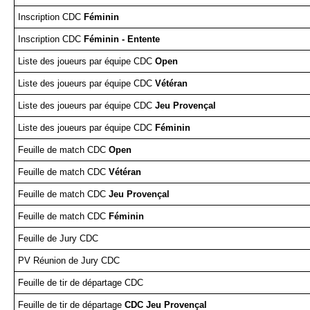
2024
4ème tour CDF Jeu Provençal
Inscription CDC
Féminin
Prévention violences dans le sport
Arbitre
Réunion du 10 novembre 2023
Triplettes Mixtes
Inscription CDC
Féminin - Entente
Assemblée générale 2024
Liste des joueurs par équipe CDC
Open
Contrat d'engagement républicain
Concours
Réunion du 1er décembre 2023
Triplettes Promotion
Liste des joueurs par équipe CDC
Vétéran
Divers
Assemblée Générale 2023
Triplettes Vétérans
Liste des joueurs par équipe CDC
Jeu Provençal
Liste des joueurs par équipe CDC
Féminin
Triplettes Jeu Provençal
Feuille de match CDC
Open
Feuille de match CDC
Vétéran
Feuille de match CDC
Jeu Provençal
Feuille de match CDC
Féminin
Feuille de Jury CDC
PV Réunion de Jury CDC
Feuille de tir de départage CDC
Feuille de tir de départage
CDC Jeu Provençal