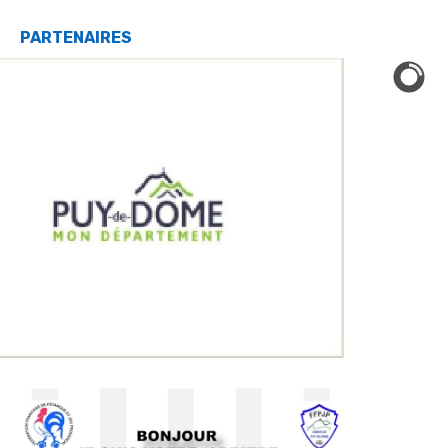
PARTENAIRES