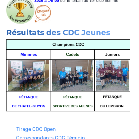
2026 à 14h00
sur le terrain du 1er club nommé
Résultats des CDC Jeunes
Champions CDC
Minimes
Cadets
Juniors
PÉTANQUE
PÉTANQUE
PÉTANQUE
DE CHATEL-GUYON
SPORTIVE DES AULNES
DU LEMBRON
Tirage CDC Open
Correspondants CDC Féminin