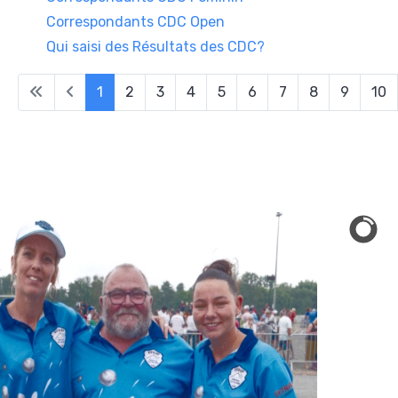
Correspondants CDC Open
Qui saisi des Résultats des CDC?
1
2
3
4
5
6
7
8
9
10
Page 1 sur 10