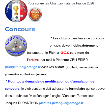
Pour suivre les Championnats de France 2026
2024
4ème tour CDF Jeu Provençal
Prévention violences dans le sport
Arbitre
Réunion du 10 novembre 2023
Triplettes Mixtes
Assemblée générale 2024
Contrat d'engagement républicain
Concours
Réunion du 1er décembre 2023
Triplettes Promotion
Concours
Divers
Assemblée Générale 2023
Triplettes Vétérans
*
Les clubs organsiteurs de concours
officiels doivent
obligatoirement
Triplettes Jeu Provençal
GCZ
transmettre, le
Fichier
et
le nom de
l'arbitre
par mail à Pierrettte CELLERIER
piougamine@orange.fr
dans
les 48h00
(
à défaut, aucun point ne
).
pourra être attribué aux joueurs
*
Pour toute demande de modification ou d'annulation
de
concou
r
s
,
le club concerné doit adresser
le formulaire
qui se trouve
dans la rubrique "A télécharger " onglet "Concours"à monsieur
Jacques DURANTHON
jacques.petanque@orange.fr